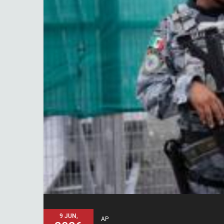
9 JUN,
AP