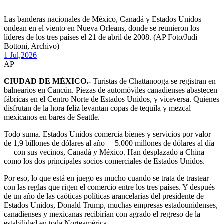
Las banderas nacionales de México, Canadá y Estados Unidos
ondean en el viento en Nueva Orleans, donde se reunieron los
líderes de los tres países el 21 de abril de 2008. (AP Foto/Judi
Bottoni, Archivo)
1 Jul,
2026
AP
CIUDAD DE MÉXICO.-
Turistas de Chattanooga se registran en
balnearios en Cancún. Piezas de automóviles canadienses abastecen
fábricas en el Centro Norte de Estados Unidos, y viceversa. Quienes
disfrutan de la hora feliz levantan copas de tequila y mezcal
mexicanos en bares de Seattle.
Todo suma. Estados Unidos comercia bienes y servicios por valor
de 1,9 billones de dólares al año —5.000 millones de dólares al día
— con sus vecinos, Canadá y México. Han desplazado a China
como los dos principales socios comerciales de Estados Unidos.
Por eso, lo que está en juego es mucho cuando se trata de trastear
con las reglas que rigen el comercio entre los tres países. Y después
de un año de las caóticas políticas arancelarias del presidente de
Estados Unidos, Donald Trump, muchas empresas estadounidenses,
canadienses y mexicanas recibirían con agrado el regreso de la
estabilidad en toda Norteamérica.