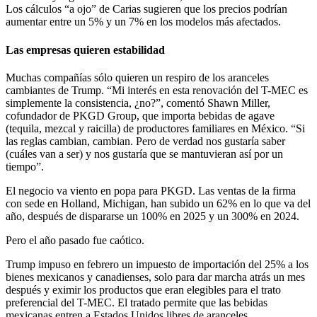
Los cálculos “a ojo” de Carias sugieren que los precios podrían
aumentar entre un 5% y un 7% en los modelos más afectados.
Las empresas quieren estabilidad
Muchas compañías sólo quieren un respiro de los aranceles
cambiantes de Trump. “Mi interés en esta renovación del T-MEC es
simplemente la consistencia, ¿no?”, comentó Shawn Miller,
cofundador de PKGD Group, que importa bebidas de agave
(tequila, mezcal y raicilla) de productores familiares en México. “Si
las reglas cambian, cambian. Pero de verdad nos gustaría saber
(cuáles van a ser) y nos gustaría que se mantuvieran así por un
tiempo”.
El negocio va viento en popa para PKGD. Las ventas de la firma
con sede en Holland, Michigan, han subido un 62% en lo que va del
año, después de dispararse un 100% en 2025 y un 300% en 2024.
Pero el año pasado fue caótico.
Trump impuso en febrero un impuesto de importación del 25% a los
bienes mexicanos y canadienses, solo para dar marcha atrás un mes
después y eximir los productos que eran elegibles para el trato
preferencial del T-MEC. El tratado permite que las bebidas
mexicanas entren a Estados Unidos libres de aranceles.