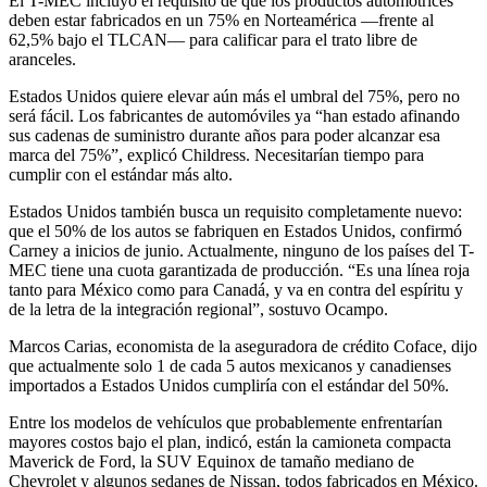
El T-MEC incluyó el requisito de que los productos automotrices
deben estar fabricados en un 75% en Norteamérica —frente al
62,5% bajo el TLCAN— para calificar para el trato libre de
aranceles.
Estados Unidos quiere elevar aún más el umbral del 75%, pero no
será fácil. Los fabricantes de automóviles ya “han estado afinando
sus cadenas de suministro durante años para poder alcanzar esa
marca del 75%”, explicó Childress. Necesitarían tiempo para
cumplir con el estándar más alto.
Estados Unidos también busca un requisito completamente nuevo:
que el 50% de los autos se fabriquen en Estados Unidos, confirmó
Carney a inicios de junio. Actualmente, ninguno de los países del T-
MEC tiene una cuota garantizada de producción. “Es una línea roja
tanto para México como para Canadá, y va en contra del espíritu y
de la letra de la integración regional”, sostuvo Ocampo.
Marcos Carias, economista de la aseguradora de crédito Coface, dijo
que actualmente solo 1 de cada 5 autos mexicanos y canadienses
importados a Estados Unidos cumpliría con el estándar del 50%.
Entre los modelos de vehículos que probablemente enfrentarían
mayores costos bajo el plan, indicó, están la camioneta compacta
Maverick de Ford, la SUV Equinox de tamaño mediano de
Chevrolet y algunos sedanes de Nissan, todos fabricados en México.