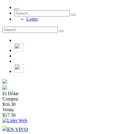
Login
El Dólar
Compra:
$16.30
Venta:
$17.50
EN VIVO