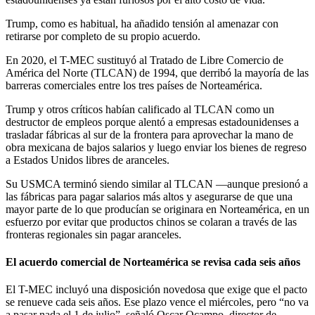
Trump, como es habitual, ha añadido tensión al amenazar con
retirarse por completo de su propio acuerdo.
En 2020, el T-MEC sustituyó al Tratado de Libre Comercio de
América del Norte (TLCAN) de 1994, que derribó la mayoría de las
barreras comerciales entre los tres países de Norteamérica.
Trump y otros críticos habían calificado al TLCAN como un
destructor de empleos porque alentó a empresas estadounidenses a
trasladar fábricas al sur de la frontera para aprovechar la mano de
obra mexicana de bajos salarios y luego enviar los bienes de regreso
a Estados Unidos libres de aranceles.
Su USMCA terminó siendo similar al TLCAN —aunque presionó a
las fábricas para pagar salarios más altos y asegurarse de que una
mayor parte de lo que producían se originara en Norteamérica, en un
esfuerzo por evitar que productos chinos se colaran a través de las
fronteras regionales sin pagar aranceles.
El acuerdo comercial de Norteamérica se revisa cada seis años
El T-MEC incluyó una disposición novedosa que exige que el pacto
se renueve cada seis años. Ese plazo vence el miércoles, pero “no va
a pasar nada el 1 de julio”, señaló Oscar Ocampo, director de