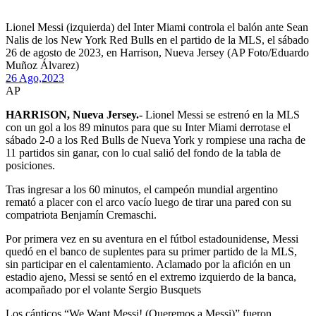
Lionel Messi (izquierda) del Inter Miami controla el balón ante Sean
Nalis de los New York Red Bulls en el partido de la MLS, el sábado
26 de agosto de 2023, en Harrison, Nueva Jersey (AP Foto/Eduardo
Muñoz Álvarez)
26 Ago,
2023
AP
HARRISON, Nueva Jersey.-
Lionel Messi se estrenó en la MLS
con un gol a los 89 minutos para que su Inter Miami derrotase el
sábado 2-0 a los Red Bulls de Nueva York y rompiese una racha de
11 partidos sin ganar, con lo cual salió del fondo de la tabla de
posiciones.
Tras ingresar a los 60 minutos, el campeón mundial argentino
remató a placer con el arco vacío luego de tirar una pared con su
compatriota Benjamín Cremaschi.
Por primera vez en su aventura en el fútbol estadounidense, Messi
quedó en el banco de suplentes para su primer partido de la MLS,
sin participar en el calentamiento. Aclamado por la afición en un
estadio ajeno, Messi se sentó en el extremo izquierdo de la banca,
acompañado por el volante Sergio Busquets
Los cánticos “We Want Messi! (Queremos a Messi)” fueron