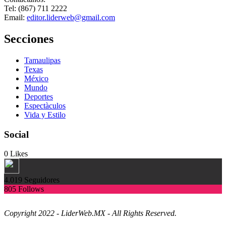
Tel: (867) 711 2222
Email:
editor.liderweb@gmail.com
Secciones
Tamaulipas
Texas
México
Mundo
Deportes
Espectàculos
Vida y Estilo
Social
0
Likes
4.019
Seguidores
805
Follows
Copyright 2022 - LiderWeb.MX - All Rights Reserved.