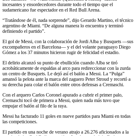
incesantes y ensordecedores durante todo el tiempo que el
sudamericano fue espectador en el Red Bull Arena.
“Tratándose de él, nada sorprende”, dijo Gerardo Martino, el técnico
argentino de Miami. “De alguna manera lo encuentra y terminó
definiendo el partido”.
El gol de Messi, con la colaboración de Jordi Alba y Busquets —sus
excompañeros en el Barcelona— y el del volante paraguayo Diego
Gómez a los 37 minutos hicieron rugir de felicidad el estadio.
El delirio alcanzó su punto de ebullición cuando Alba se tiró
acrobáticamente de espaldas al arco para redireccionar con la zurda
un centro de Busquets. Le dejó así el balón a Messi. La “Pulga”
amansó la pelota ante la marca del zaguero Peter Stroud y recortó a
su derecha para colar el balón entre otros defensas a Cremaschi.
Con el arquero Carlos Coronel apurado a cubrir el primer palo,
Cremaschi tocó de primera a Messi, quien nada más tuvo que
empujar el balón al filo de la raya.
Messi ha facturado 11 goles en nueve partidos para Miami en todas
las competiciones.
El partido en una noche de verano atrajo a 26.276 aficionados a la