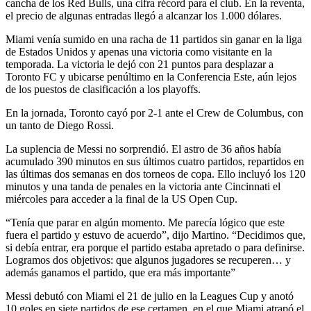
cancha de los Red Bulls, una cifra récord para el club. En la reventa,
el precio de algunas entradas llegó a alcanzar los 1.000 dólares.
Miami venía sumido en una racha de 11 partidos sin ganar en la liga
de Estados Unidos y apenas una victoria como visitante en la
temporada. La victoria le dejó con 21 puntos para desplazar a
Toronto FC y ubicarse penúltimo en la Conferencia Este, aún lejos
de los puestos de clasificación a los playoffs.
En la jornada, Toronto cayó por 2-1 ante el Crew de Columbus, con
un tanto de Diego Rossi.
La suplencia de Messi no sorprendió. El astro de 36 años había
acumulado 390 minutos en sus últimos cuatro partidos, repartidos en
las últimas dos semanas en dos torneos de copa. Ello incluyó los 120
minutos y una tanda de penales en la victoria ante Cincinnati el
miércoles para acceder a la final de la US Open Cup.
“Tenía que parar en algún momento. Me parecía lógico que este
fuera el partido y estuvo de acuerdo”, dijo Martino. “Decidimos que,
si debía entrar, era porque el partido estaba apretado o para definirse.
Logramos dos objetivos: que algunos jugadores se recuperen… y
además ganamos el partido, que era más importante”
Messi debutó con Miami el 21 de julio en la Leagues Cup y anotó
10 goles en siete partidos de ese certamen, en el que Miami atrapó el