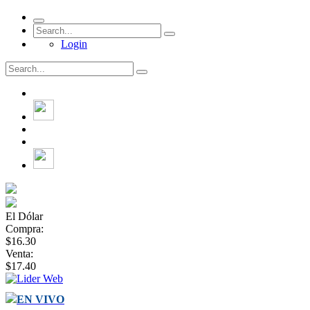
Login
El Dólar
Compra:
$16.30
Venta:
$17.40
EN VIVO