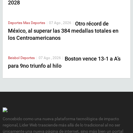
2028
Otro récord de
Deportes
Mas Deportes
|
07 Ago , 2026
|
México, al superar las 384 medallas totales en
los Centroamericanos
Boston vence 13-1 a A’s
Beisbol
Deportes
|
07 Ago , 2026
|
para 9no triunfo al hilo
Concebido como una nueva plataforma tecnológica de impacto
regional, Lider Web trasciende más allá de lo tradicional al no ser
únicamente una nueva página de internet, sino más bien un portal