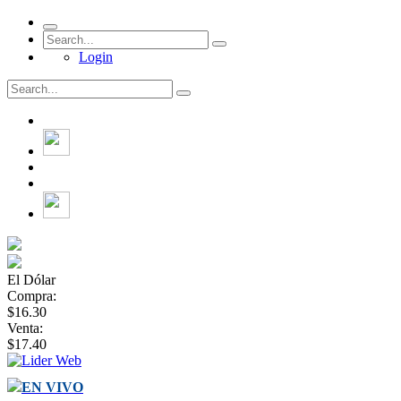
Login
El Dólar
Compra:
$16.30
Venta:
$17.40
EN VIVO