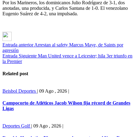
Por los Marineros, los dominicanos Julio Rodríguez de 3-1, dos
anotadas, una producida, y Carlos Santana de 1-0. El venezolano
Eugenio Suárez de 4-2, una impulsada.
Entrada anterior
Arrestan al safety Marcus Maye, de Saints por
agresión
Entrada Siguiente
Man United vence a Leicester; hila 3er triunfo en
la Premier
Related post
Beisbol
Deportes
|
09 Ago , 2026
|
Campocorto de Atléticos Jacob Wilson fija récord de Grandes
Ligas
Deportes
Golf
|
09 Ago , 2026
|