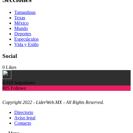
Tamaulipas
Texas
México
Mundo
Deportes
Espectàculos
Vida y Estilo
Social
0
Likes
4.019
Seguidores
805
Follows
Copyright 2022 - LiderWeb.MX - All Rights Reserved.
Directorio
Aviso legal
Contacto