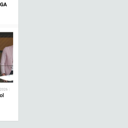
EGA
 2026
|
ol