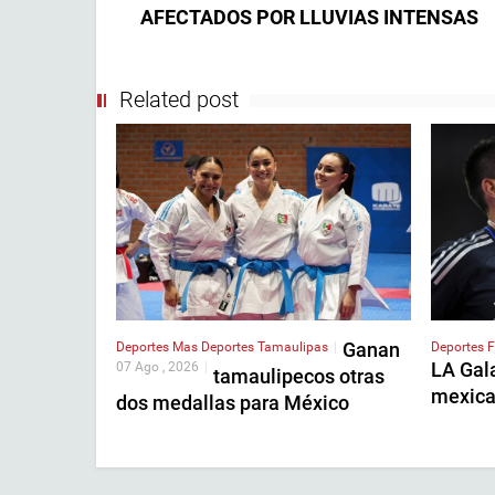
AFECTADOS POR LLUVIAS INTENSAS
Related post
Ganan
Deportes
Mas Deportes
Tamaulipas
|
Deportes
F
LA Gala
07 Ago , 2026
|
tamaulipecos otras
mexica
dos medallas para México