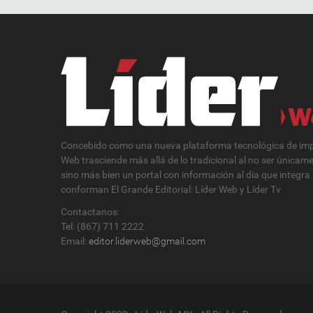
Concebido como una nueva plataforma tecnológica de impa
Web trasciende más allá de lo tradicional al no ser únicam
sino más bien un portal con información al día que integra
conforman El Grande Editorial: Líder Web y Líder Tv
Contactanos:
Tel: (867) 711 2222
Email:
editor.liderweb@gmail.com