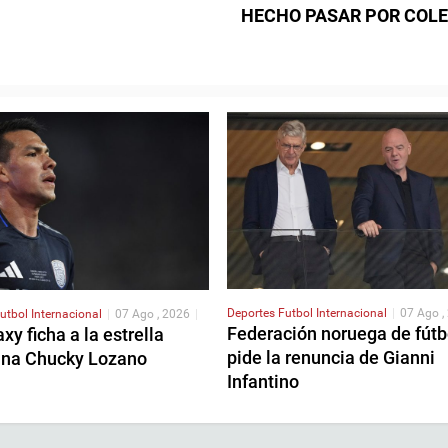
HECHO PASAR POR COL
Deportes
Futbol Internacional
|
07 Ago ,
utbol Internacional
|
07 Ago , 2026
|
Federación noruega de fútb
xy ficha a la estrella
pide la renuncia de Gianni
na Chucky Lozano
Infantino