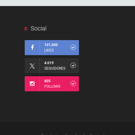
Social
101,000
LIKES
4.019
SEGUIDORES
805
FOLLOWS