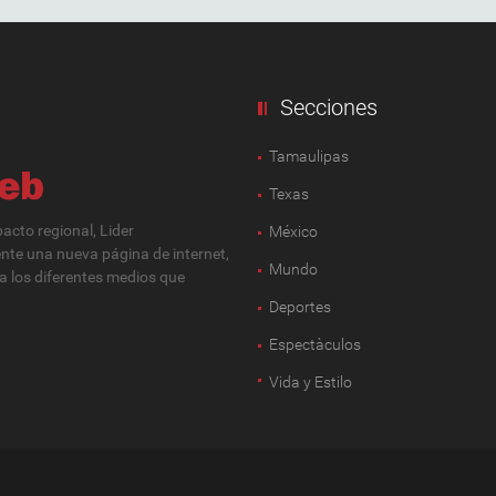
Secciones
Tamaulipas
Texas
cto regional, Lider
México
ente una nueva página de internet,
Mundo
 a los diferentes medios que
Deportes
Espectàculos
Vida y Estilo