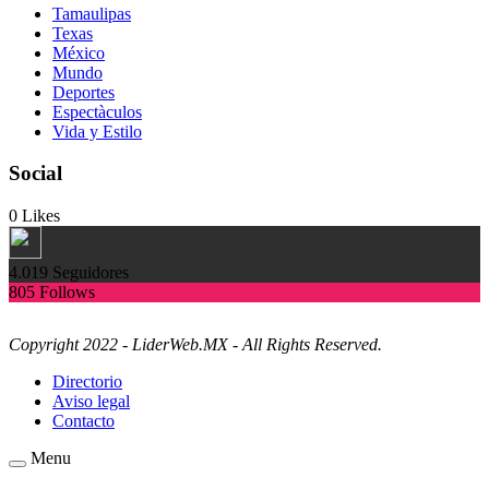
Tamaulipas
Texas
México
Mundo
Deportes
Espectàculos
Vida y Estilo
Social
0
Likes
4.019
Seguidores
805
Follows
Copyright 2022 - LiderWeb.MX - All Rights Reserved.
Directorio
Aviso legal
Contacto
Menu