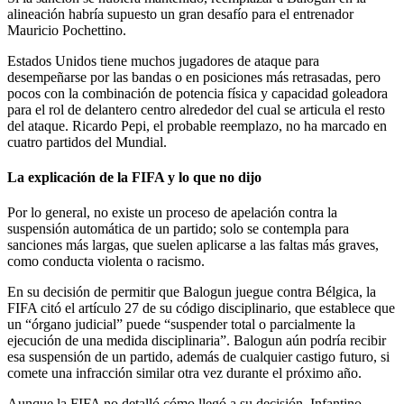
alineación habría supuesto un gran desafío para el entrenador
Mauricio Pochettino.
Estados Unidos tiene muchos jugadores de ataque para
desempeñarse por las bandas o en posiciones más retrasadas, pero
pocos con la combinación de potencia física y capacidad goleadora
para el rol de delantero centro alrededor del cual se articula el resto
del ataque. Ricardo Pepi, el probable reemplazo, no ha marcado en
cuatro partidos del Mundial.
La explicación de la FIFA y lo que no dijo
Por lo general, no existe un proceso de apelación contra la
suspensión automática de un partido; solo se contempla para
sanciones más largas, que suelen aplicarse a las faltas más graves,
como conducta violenta o racismo.
En su decisión de permitir que Balogun juegue contra Bélgica, la
FIFA citó el artículo 27 de su código disciplinario, que establece que
un “órgano judicial” puede “suspender total o parcialmente la
ejecución de una medida disciplinaria”. Balogun aún podría recibir
esa suspensión de un partido, además de cualquier castigo futuro, si
comete una infracción similar otra vez durante el próximo año.
Aunque la FIFA no detalló cómo llegó a su decisión, Infantino