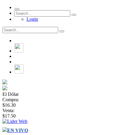
Login
El Dólar
Compra:
$16.30
Venta:
$17.50
EN VIVO