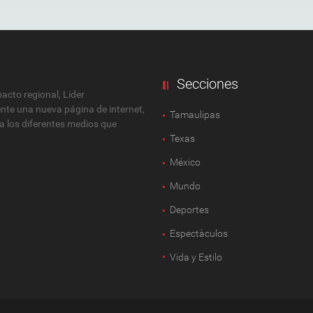
Secciones
cto regional, Lider
ente una nueva página de internet,
Tamaulipas
 a los diferentes medios que
Texas
México
Mundo
Deportes
Espectàculos
Vida y Estilo