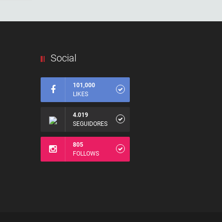
Social
101,000
LIKES
4.019
SEGUIDORES
805
FOLLOWS