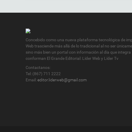
Concebido como una nueva plataforma tecnológica de impa
Web trasciende más allá de lo tradicional al no ser únicam
sino más bien un portal con información al día que integra
conforman El Grande Editorial: Líder Web y Líder Tv
Contactanos:
Tel: (867) 711 2222
Email:
editor.liderweb@gmail.com