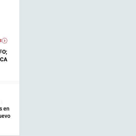
E
FO;
UCA
|
s en
uevo