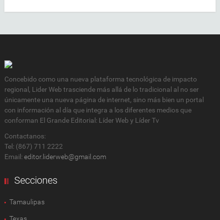
Concebido como una nueva plataforma tecnológica de impacto
regional, Lider Web trasciende más allá de lo tradicional al no ser
únicamente una nueva página de internet, sino más bien un portal
con información al día que integra a los diferentes medios que
conforman El Grande Editorial: Líder Web y Líder Tv
Contactanos:
Tel: (867) 711 2222
Email:
editor.liderweb@gmail.com
Secciones
Tamaulipas
Texas