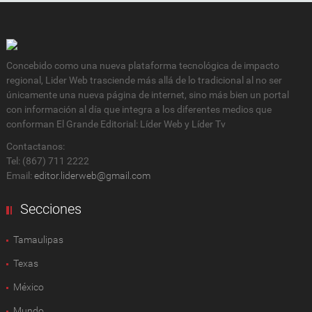
Concebido como una nueva plataforma tecnológica de impacto
regional, Lider Web trasciende más allá de lo tradicional al no ser
únicamente una nueva página de internet, sino más bien un portal
con información al día que integra a los diferentes medios que
conforman El Grande Editorial: Líder Web y Líder Tv
Contactanos:
Tel: (867) 711 2222
Email:
editor.liderweb@gmail.com
Secciones
Tamaulipas
Texas
México
Mundo