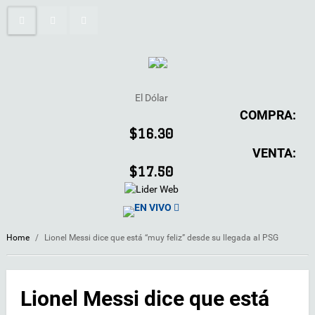
El Dólar
COMPRA:
$16.30
VENTA:
$17.50
EN VIVO
Home
/
Lionel Messi dice que está “muy feliz” desde su llegada al PSG
Lionel Messi dice que está