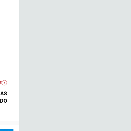
E
LAS
EDO