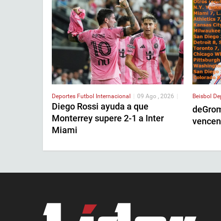
Deportes
Futbol Internacional
|
09 Ago , 2026
|
Beisbol
De
Diego Rossi ayuda a que
deGrom
Monterrey supere 2-1 a Inter
vencen
Miami