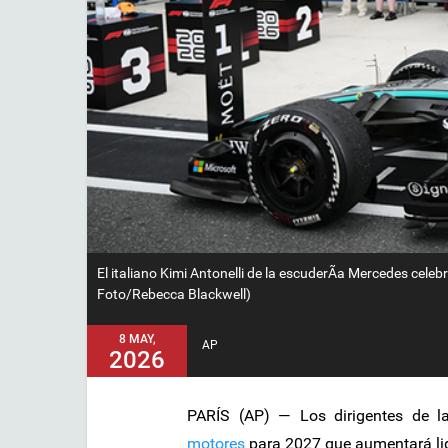
El italiano Kimi Antonelli de la escuderÃ­a Mercedes cel
Foto/Rebecca Blackwell)
8 MAY,
AP
2026
PARÍS (AP) — Los dirigentes de 
motores
para 2027 que aumentará lig