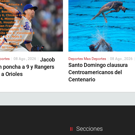
Jacob
portes
|
08 Ago , 2026
|
Deportes
Mas Deportes
|
08 Ago , 2026
|
Santo Domingo clausura
 poncha a 9 y Rangers
Centroamericanos del
 a Orioles
Centenario
Secciones