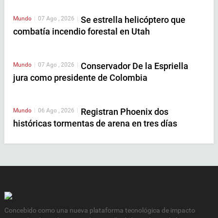
Se estrella helicóptero que
Mundo
|
07 Ago , 2026
|
combatía incendio forestal en Utah
Conservador De la Espriella
Mundo
|
07 Ago , 2026
|
jura como presidente de Colombia
Registran Phoenix dos
Mundo
|
06 Ago , 2026
|
históricas tormentas de arena en tres días
Concebido como una nueva plataforma tecnológica de impacto