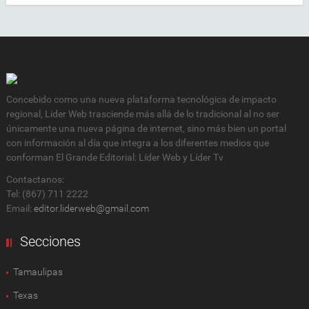
Concebido como una nueva plataforma tecnológica de impacto
regional, Lider Web trasciende más allá de lo tradicional al no ser
únicamente una nueva página de internet, sino más bien un portal
con información al día que integra a los diferentes medios que
conforman El Grande Editorial: Líder Web y Líder Tv
Contactanos:
Tel: (867) 711 2222
Email:
editor.liderweb@gmail.com
Secciones
Tamaulipas
Texas