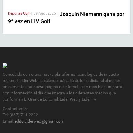
Joaquín Niemann gana por
Deportes
Golf
|
09 Ago , 2026
|
9ª vez en LIV Golf
Concebido como una nueva plataforma tecnológica de impacto
regional, Lider Web trasciende más allá de lo tradicional al no ser
únicamente una nueva página de internet, sino más bien un portal
con información al día que integra a los diferentes medios que
conforman El Grande Editorial: Líder Web y Líder Tv
Contactanos:
Tel: (867) 711 2222
Email:
editor.liderweb@gmail.com