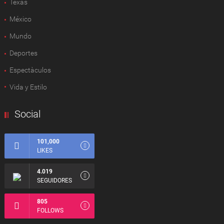
Texas
México
Mundo
Deportes
Espectàculos
Vida y Estilo
Social
101,000
LIKES
4.019
SEGUIDORES
805
FOLLOWS