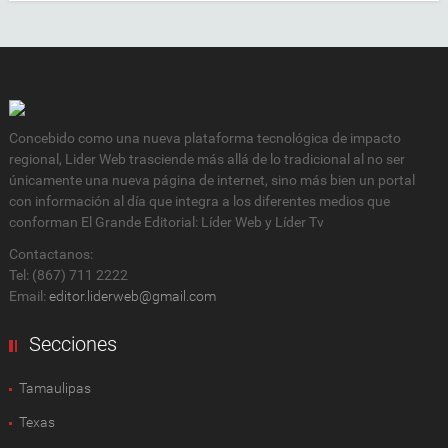
Concebido como una nueva plataforma tecnológica de impacto
regional, Lider Web trasciende más allá de lo tradicional al no ser
únicamente una nueva página de internet, sino más bien un portal
con información al día que integra a los diferentes medios que
conforman El Grande Editorial: Líder Web y Líder Tv
Contactanos:
Tel: (867) 711 2222
Email:
editor.liderweb@gmail.com
Secciones
Tamaulipas
Texas