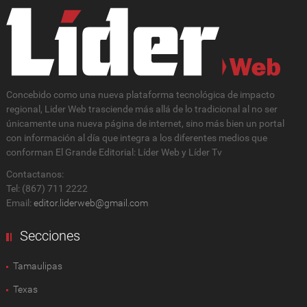
Concebido como una nueva plataforma tecnológica de impacto
regional, Lider Web trasciende más allá de lo tradicional al no ser
únicamente una nueva página de internet, sino más bien un portal
con información al día que integra a los diferentes medios que
conforman El Grande Editorial: Líder Web y Líder Tv
Contactanos:
Tel: (867) 711 2222
Email:
editor.liderweb@gmail.com
Secciones
Tamaulipas
Texas