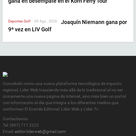
gana en desempate en el Korn Ferry Tour
Joaquín Niemann gana por
Deportes
Golf
|
09 Ago , 2026
|
9ª vez en LIV Golf
Concebido como una nueva plataforma tecnológica de impacto
regional, Lider Web trasciende más allá de lo tradicional al no ser
únicamente una nueva página de internet, sino más bien un portal
con información al día que integra a los diferentes medios que
conforman El Grande Editorial: Líder Web y Líder Tv
Contactanos:
Tel: (867) 711 2222
Email:
editor.liderweb@gmail.com