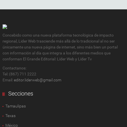
Concebido como una nueva plataforma tecnológica de impacto
regional, Lider Web trasciende más allá de lo tradicional al no ser
únicamente una nueva página de internet, sino más bien un portal
con información al día que integra a los diferentes medios que
conforman El Grande Editorial: Líder Web y Líder Tv
Contactanos:
Tel: (867) 711 2222
Email:
editor.liderweb@gmail.com
Secciones
Tamaulipas
Texas
México