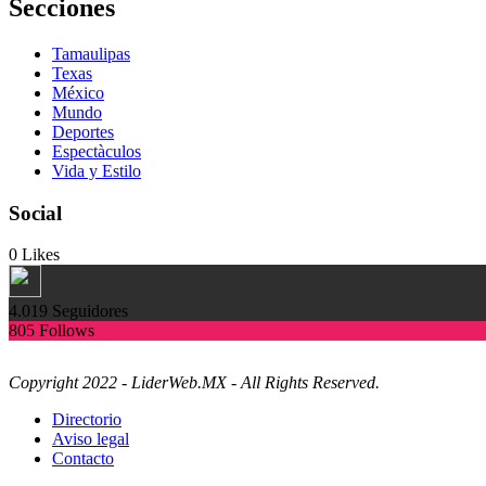
Secciones
Tamaulipas
Texas
México
Mundo
Deportes
Espectàculos
Vida y Estilo
Social
0
Likes
4.019
Seguidores
805
Follows
Copyright 2022 - LiderWeb.MX - All Rights Reserved.
Directorio
Aviso legal
Contacto