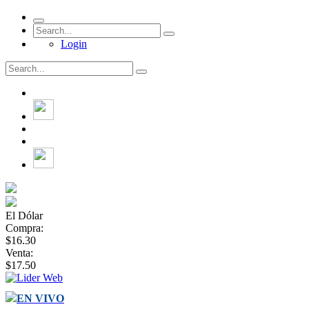
Login
El Dólar
Compra:
$16.30
Venta:
$17.50
EN VIVO