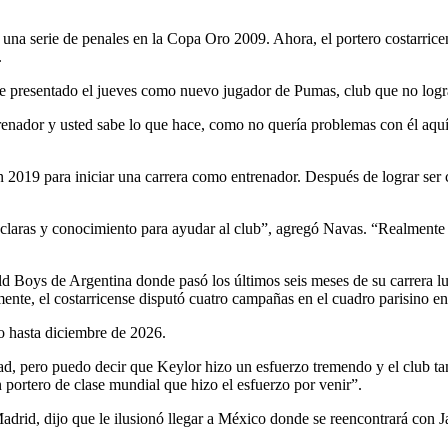
una serie de penales en la Copa Oro 2009. Ahora, el portero costarricens
.
fue presentado el jueves como nuevo jugador de Pumas, club que no logr
renador y usted sabe lo que hace, como no quería problemas con él aquí
en 2019 para iniciar una carrera como entrenador. Después de lograr se
as claras y conocimiento para ayudar al club”, agregó Navas. “Realment
Boys de Argentina donde pasó los últimos seis meses de su carrera lue
nte, el costarricense disputó cuatro campañas en el cuadro parisino en 
do hasta diciembre de 2026.
ad, pero puedo decir que Keylor hizo un esfuerzo tremendo y el club ta
n portero de clase mundial que hizo el esfuerzo por venir”.
Madrid, dijo que le ilusionó llegar a México donde se reencontrará co