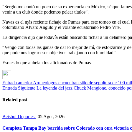
“Sergio me contó un poco de su experiencia en México, sé que James t
venir a un club donde podemos pelear títulos”.
Navas es el más reciente fichaje de Pumas para este torneo en el cual l
colombiano Álvaro Angulo y el volante ecuatoriano Pedro Vite.
La dirigencia dijo que todavía están buscando fichar a un delantero pa
“Vengo con todas las ganas de dar lo mejor de mí, de esforzarme y de 
que podemos lograr esos objetivos trabajando con humildad”.
Eso es lo que anhelan los aficionados de Pumas.
Entrada anterior
Arqueólogos encuentran sitio de sepultura de 100 mil
Entrada Siguiente
La leyenda del jazz Chuck Mangione, conocido por
Related post
Beisbol
Deportes
|
05 Ago , 2026
|
Completa Tampa Bay barrida sobre Colorado con otra victoria 