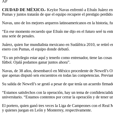
AP
CIUDAD DE MÉXICO.-
Keylor Navas enfrentó a Efraín Juárez en 
Pumas y juntos tratarán de que el equipo recupere el prestigio perdido
Navas, uno de los mejores arqueros latinoamericanos en la historia, 
“En ese momento recuerdo que Efraín me dijo en el futuro seré tu ent
una serie de penales.
Juárez, quien fue mundialista mexicano en Sudáfrica 2010, se retiró 
enero con Pumas, el equipo donde debutó.
“Es un privilegio estar aquí y tenerlo como entrenador, tiene las cos
fútbol. Ojalá podamos ganar juntos ahora”.
Navas, de 38 años, desembarcó en México procedente de Newell’s Old 
que apenas disputó seis encuentros en todas las competencias. Previame
Su salida de Newell’s se gestó a pesar de que tenía un acuerdo firma
“Estamos satisfechos con la operación, hay un tema de confidencialid
universitario. “Estamos contentos por cerrar la operación y de tener u
El portero, quien ganó tres veces la Liga de Campeones con el Real 
y quienes juegan en León y Monterrey, respectivamente.