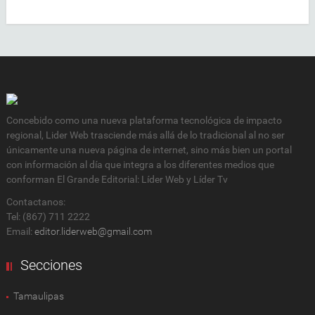
Concebido como una nueva plataforma tecnológica de impacto
regional, Lider Web trasciende más allá de lo tradicional al no ser
únicamente una nueva página de internet, sino más bien un portal
con información al día que integra a los diferentes medios que
conforman El Grande Editorial: Líder Web y Líder Tv
Contactanos:
Tel: (867) 711 2222
Email:
editor.liderweb@gmail.com
Secciones
Tamaulipas