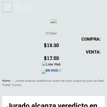
El Dólar
COMPRA:
$16.30
VENTA:
$17.50
EN VIVO
Home
/
Jurado alcanza veredicto en cuatro de cinco cargos en juicio de Sean
“Diddy” Combs
Jurado alcanza veredicto en