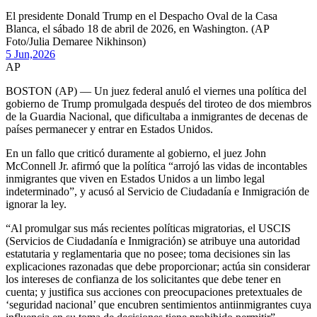
El presidente Donald Trump en el Despacho Oval de la Casa
Blanca, el sábado 18 de abril de 2026, en Washington. (AP
Foto/Julia Demaree Nikhinson)
5 Jun,
2026
AP
BOSTON (AP) — Un juez federal anuló el viernes una política del
gobierno de Trump promulgada después del tiroteo de dos miembros
de la Guardia Nacional, que dificultaba a inmigrantes de decenas de
países permanecer y entrar en Estados Unidos.
En un fallo que criticó duramente al gobierno, el juez John
McConnell Jr. afirmó que la política “arrojó las vidas de incontables
inmigrantes que viven en Estados Unidos a un limbo legal
indeterminado”, y acusó al Servicio de Ciudadanía e Inmigración de
ignorar la ley.
“Al promulgar sus más recientes políticas migratorias, el USCIS
(Servicios de Ciudadanía e Inmigración) se atribuye una autoridad
estatutaria y reglamentaria que no posee; toma decisiones sin las
explicaciones razonadas que debe proporcionar; actúa sin considerar
los intereses de confianza de los solicitantes que debe tener en
cuenta; y justifica sus acciones con preocupaciones pretextuales de
‘seguridad nacional’ que encubren sentimientos antiinmigrantes cuya