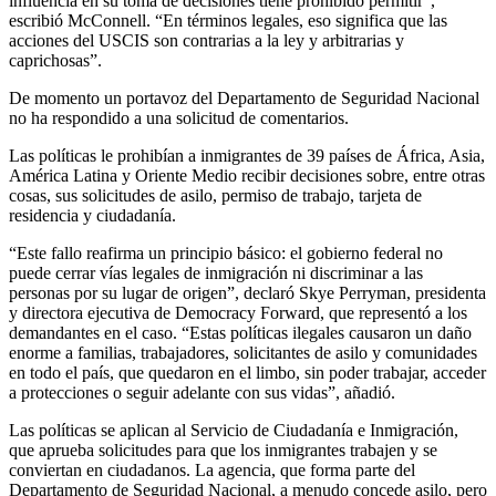
influencia en su toma de decisiones tiene prohibido permitir”,
escribió McConnell. “En términos legales, eso significa que las
acciones del USCIS son contrarias a la ley y arbitrarias y
caprichosas”.
De momento un portavoz del Departamento de Seguridad Nacional
no ha respondido a una solicitud de comentarios.
Las políticas le prohibían a inmigrantes de 39 países de África, Asia,
América Latina y Oriente Medio recibir decisiones sobre, entre otras
cosas, sus solicitudes de asilo, permiso de trabajo, tarjeta de
residencia y ciudadanía.
“Este fallo reafirma un principio básico: el gobierno federal no
puede cerrar vías legales de inmigración ni discriminar a las
personas por su lugar de origen”, declaró Skye Perryman, presidenta
y directora ejecutiva de Democracy Forward, que representó a los
demandantes en el caso. “Estas políticas ilegales causaron un daño
enorme a familias, trabajadores, solicitantes de asilo y comunidades
en todo el país, que quedaron en el limbo, sin poder trabajar, acceder
a protecciones o seguir adelante con sus vidas”, añadió.
Las políticas se aplican al Servicio de Ciudadanía e Inmigración,
que aprueba solicitudes para que los inmigrantes trabajen y se
conviertan en ciudadanos. La agencia, que forma parte del
Departamento de Seguridad Nacional, a menudo concede asilo, pero