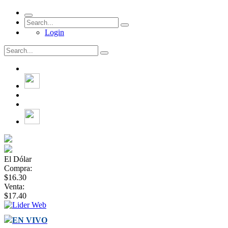
Login
El Dólar
Compra:
$16.30
Venta:
$17.40
EN VIVO