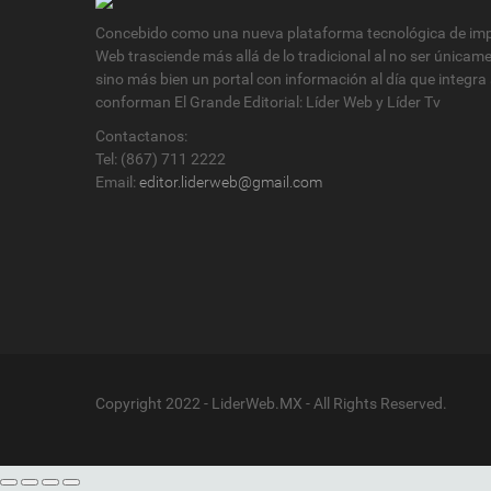
Concebido como una nueva plataforma tecnológica de impa
Web trasciende más allá de lo tradicional al no ser únicam
sino más bien un portal con información al día que integra
conforman El Grande Editorial: Líder Web y Líder Tv
Contactanos:
Tel: (867) 711 2222
Email:
editor.liderweb@gmail.com
Copyright 2022 - LiderWeb.MX - All Rights Reserved.