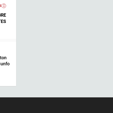
E
BRE
TES
ton
iunfo