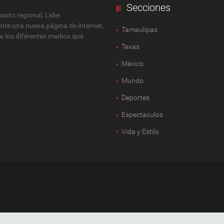
Secciones
cto regional, Lider
ente una nueva página de internet,
Tamaulipas
 a los diferentes medios que
Texas
México
Mundo
Deportes
Espectàculos
Vida y Estilo