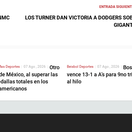
ENTRADA SIGUIENT
 NMC
LOS TURNER DAN VICTORIA A DODGERS SO
GIGAN
Otro
Bos
as Deportes
|
07 Ago , 2026
|
Beisbol
Deportes
|
07 Ago , 2026
|
de México, al superar las
vence 13-1 a A’s para 9no tr
allas totales en los
al hilo
americanos