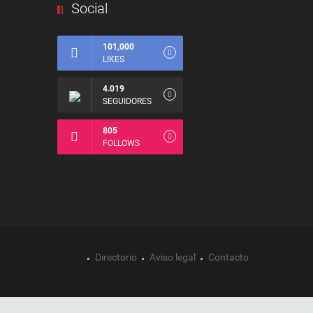
Social
101,000
LIKES
4.019
SEGUIDORES
805
FOLLOWS
Directorio
Aviso legal
Contacto