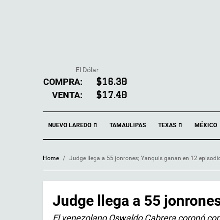
El Dólar
COMPRA:
$16.30
VENTA:
$17.40
NUEVO LAREDO
TEXAS
TAMAULIPAS
MÉXICO
Home
/
Judge llega a 55 jonrones; Yanquis ganan en 12 episodi
Judge llega a 55 jonrone
El venezolano Oswaldo Cabrera coronó con