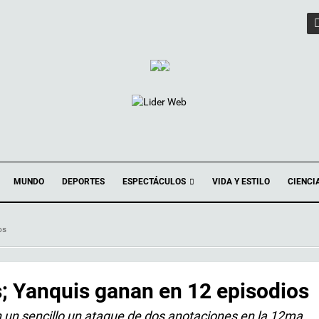
ESPECTÁCULOS
MUNDO
DEPORTES
VIDA Y ESTILO
CIENCI
os
s; Yanquis ganan en 12 episodios
 un sencillo un ataque de dos anotaciones en la 12ma