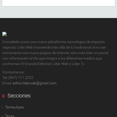
Concebido como una nueva plataforma tecnológica de impacto
regional, Lider Web trasciende más allá de lo tradicional al no ser
únicamente una nueva página de internet, sino más bien un portal
con información al día que integra a los diferentes medios que
conforman El Grande Editorial: Líder Web y Líder Tv
Contactanos:
Tel: (867) 711 2222
Email:
editor.liderweb@gmail.com
Secciones
Tamaulipas
Texas