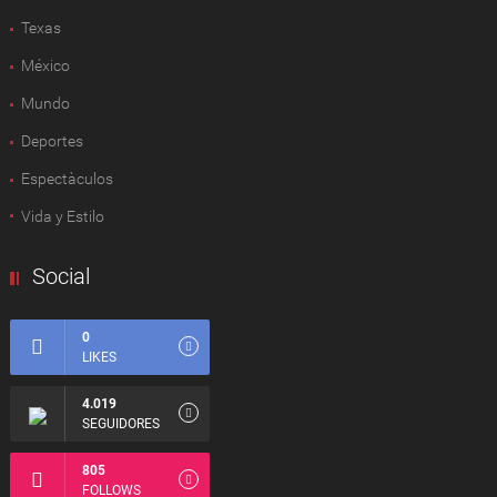
Texas
México
Mundo
Deportes
Espectàculos
Vida y Estilo
Social
0
LIKES
4.019
SEGUIDORES
805
FOLLOWS