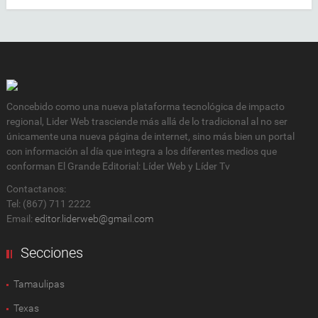
Concebido como una nueva plataforma tecnológica de impacto
regional, Lider Web trasciende más allá de lo tradicional al no ser
únicamente una nueva página de internet, sino más bien un portal
con información al día que integra a los diferentes medios que
conforman El Grande Editorial: Líder Web y Líder Tv
Contactanos:
Tel: (867) 711 2222
Email:
editor.liderweb@gmail.com
Secciones
Tamaulipas
Texas