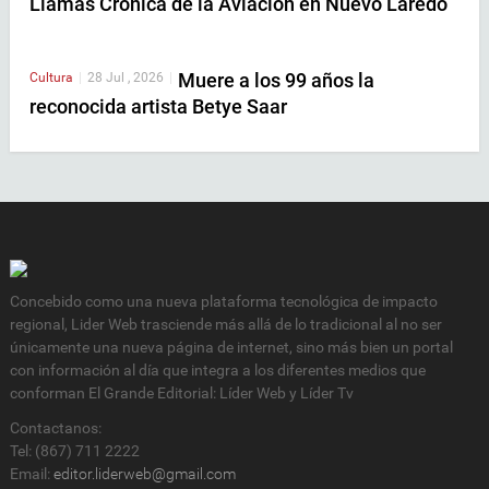
Llamas Crónica de la Aviación en Nuevo Laredo
Muere a los 99 años la
Cultura
|
28 Jul , 2026
|
reconocida artista Betye Saar
Concebido como una nueva plataforma tecnológica de impacto
regional, Lider Web trasciende más allá de lo tradicional al no ser
únicamente una nueva página de internet, sino más bien un portal
con información al día que integra a los diferentes medios que
conforman El Grande Editorial: Líder Web y Líder Tv
Contactanos:
Tel: (867) 711 2222
Email:
editor.liderweb@gmail.com