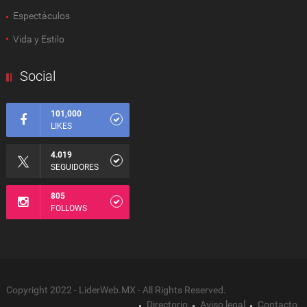
Espectàculos
Vida y Estilo
Social
101,000
LIKES
4.019
SEGUIDORES
805
FOLLOWS
Copyright 2022 - LiderWeb.MX - All Rights Reserved.
Directorio
Aviso legal
Contacto