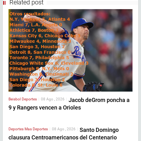
Related post
Jacob deGrom poncha a
Beisbol
Deportes
|
08 Ago , 2026
|
9 y Rangers vencen a Orioles
Santo Domingo
Deportes
Mas Deportes
|
08 Ago , 2026
|
clausura Centroamericanos del Centenario