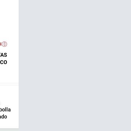
E
TAS
ICO
|
bolla
ado