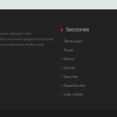
Secciones
cto regional, Lider
ente una nueva página de internet,
Tamaulipas
 a los diferentes medios que
Texas
México
Mundo
Deportes
Espectàculos
Vida y Estilo