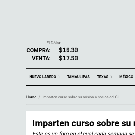
El Dólar
COMPRA:
$16.30
VENTA:
$17.50
NUEVO LAREDO
TEXAS
TAMAULIPAS
MÉXICO
Home
/
Imparten curso sobre su misión a socios del CI
Imparten curso sobre su 
Este es un foro en el cual cada semana se 