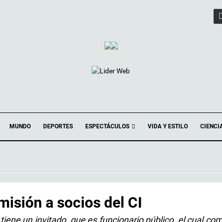
ESPECTÁCULOS
MUNDO
DEPORTES
VIDA Y ESTILO
CIENCI
misión a socios del CI
tiene un invitado, que es funcionario público, el cual co