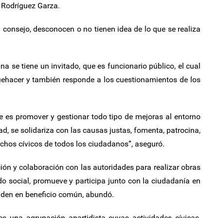
 Rodríguez Garza.
 consejo, desconocen o no tienen idea de lo que se realiza
a se tiene un invitado, que es funcionario público, el cual
uehacer y también responde a los cuestionamientos de los
e es promover y gestionar todo tipo de mejoras al entorno
d, se solidariza con las causas justas, fomenta, patrocina,
echos cívicos de todos los ciudadanos”, aseguró.
n y colaboración con las autoridades para realizar obras
jido social, promueve y participa junto con la ciudadanía en
unden en beneficio común, abundó.
 una agrupación apartidista cuyas actividades cívicas,