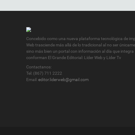
Concebido como una nueva plataforma tecnológica de impa
Web trasciende más allá de lo tradicional al no ser únicam
sino más bien un portal con información al día que integra
conforman El Grande Editorial: Líder Web y Líder Tv
Contactanos:
Tel: (867) 711 2222
Email:
editor.liderweb@gmail.com