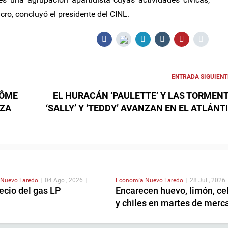
cro, concluyó el presidente del CINL.
ENTRADA SIGUIENT
RÔME
EL HURACÁN ‘PAULETTE’ Y LAS TORMEN
IZA
‘SALLY’ Y ‘TEDDY’ AVANZAN EN EL ATLÁNT
Nuevo Laredo
|
04 Ago , 2026
|
Economía
Nuevo Laredo
|
28 Jul , 2026
ecio del gas LP
Encarecen huevo, limón, ce
y chiles en martes de merc