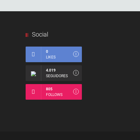
Social
0
LIKES
4.019
SEGUIDORES
805
FOLLOWS