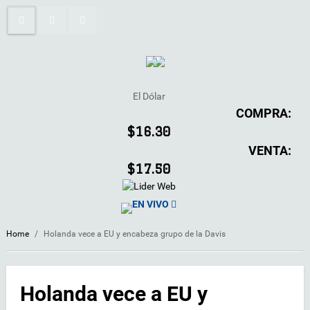
El Dólar
COMPRA:
$16.30
VENTA:
$17.50
EN VIVO
Home
/
Holanda vece a EU y encabeza grupo de la Davis
Holanda vece a EU y