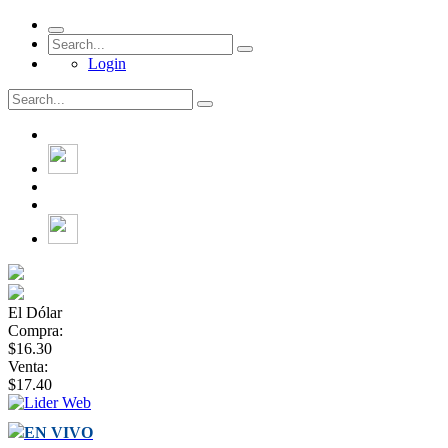
Login
El Dólar
Compra:
$16.30
Venta:
$17.40
EN VIVO