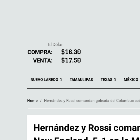
El Dólar
COMPRA:
$16.30
VENTA:
$17.50
NUEVO LAREDO
TEXAS
TAMAULIPAS
MÉXICO
Home
/
Hernández y Rossi comandan goleada del Columbus sobr
Hernández y Rossi coma