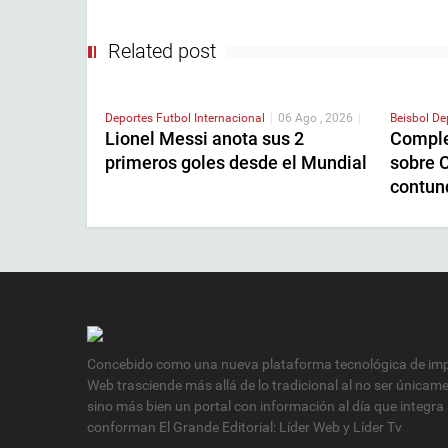
Related post
Deportes
Futbol Internacional
|
06 Ago , 2026
|
Beisbol
De
Lionel Messi anota sus 2
Comple
primeros goles desde el Mundial
sobre C
contun
Concebido como una nueva plataforma tecnológica de impa
Web trasciende más allá de lo tradicional al no ser únicam
sino más bien un portal con información al día que integra
conforman El Grande Editorial: Líder Web y Líder Tv