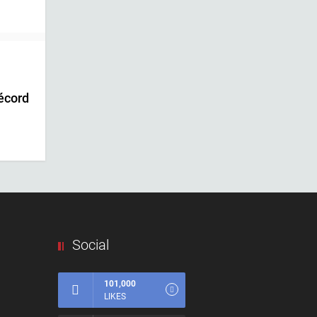
écord
Social
101,000
LIKES