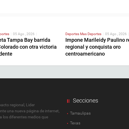
portes
|
05 Ago , 2026
|
Deportes
Mas Deportes
|
05 Ago , 2026
|
ta Tampa Bay barrida
Impone Marileidy Paulino r
olorado con otra victoria
regional y conquista oro
dente
centroamericano
Secciones
cto regional, Lider
ente una nueva página de internet,
Tamaulipas
 a los diferentes medios que
Texas