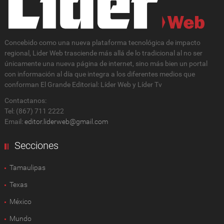
Concebido como una nueva plataforma tecnológica de impacto
regional, Lider Web trasciende más allá de lo tradicional al no ser
únicamente una nueva página de internet, sino más bien un portal
con información al día que integra a los diferentes medios que
conforman El Grande Editorial: Líder Web y Líder Tv
Contactanos:
Tel: (867) 711 2222
Email:
editor.liderweb@gmail.com
Secciones
Tamaulipas
Texas
México
Mundo