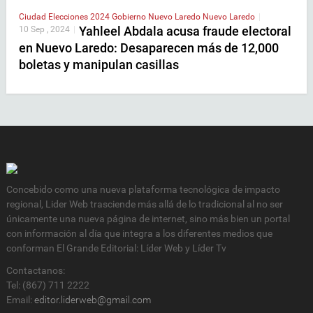
Ciudad
Elecciones 2024
Gobierno
Nuevo Laredo
Nuevo Laredo
|
Yahleel Abdala acusa fraude electoral
10 Sep , 2024
|
en Nuevo Laredo: Desaparecen más de 12,000
boletas y manipulan casillas
Concebido como una nueva plataforma tecnológica de impacto
regional, Lider Web trasciende más allá de lo tradicional al no ser
únicamente una nueva página de internet, sino más bien un portal
con información al día que integra a los diferentes medios que
conforman El Grande Editorial: Líder Web y Líder Tv
Contactanos:
Tel: (867) 711 2222
Email:
editor.liderweb@gmail.com