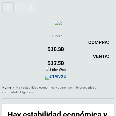
El Dólar
COMPRA:
$16.30
VENTA:
$17.50
EN VIVO
Home
/
Hay estabilidad económica y queremos más prosperidad
compartida: Olga Sosa
Hay estabilidad económica y