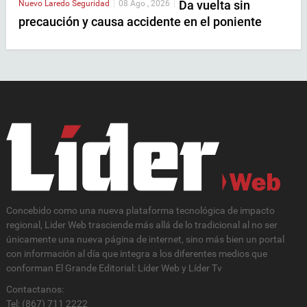
Da vuelta sin
Nuevo Laredo
Seguridad
|
08 Ago , 2026
|
precaución y causa accidente en el poniente
Concebido como una nueva plataforma tecnológica de impacto
regional, Lider Web trasciende más allá de lo tradicional al no ser
únicamente una nueva página de internet, sino más bien un portal
con información al día que integra a los diferentes medios que
conforman El Grande Editorial: Líder Web y Líder Tv
Contactanos:
Tel: (867) 711 2222