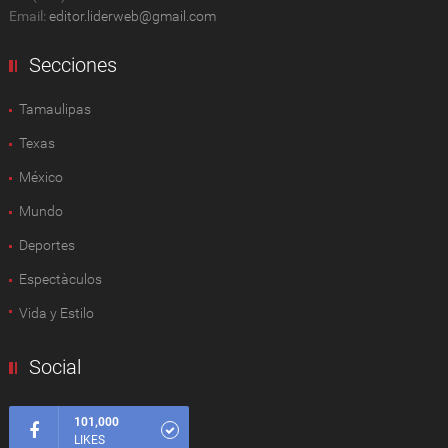
Email:
editor.liderweb@gmail.com
Secciones
Tamaulipas
Texas
México
Mundo
Deportes
Espectàculos
Vida y Estilo
Social
101,000
LIKES