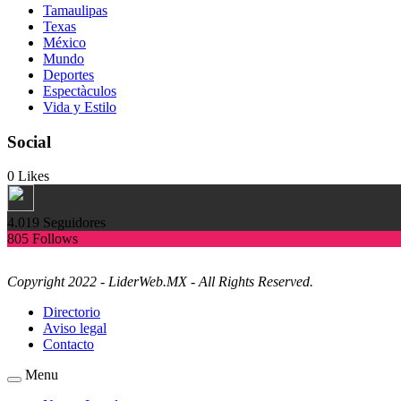
Tamaulipas
Texas
México
Mundo
Deportes
Espectàculos
Vida y Estilo
Social
0
Likes
4.019
Seguidores
805
Follows
Copyright 2022 - LiderWeb.MX - All Rights Reserved.
Directorio
Aviso legal
Contacto
Menu