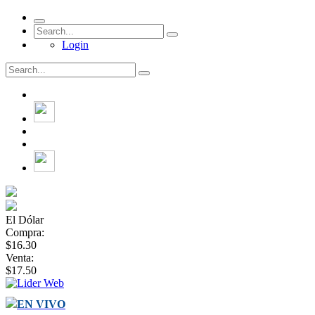
Login
El Dólar
Compra:
$16.30
Venta:
$17.50
EN VIVO