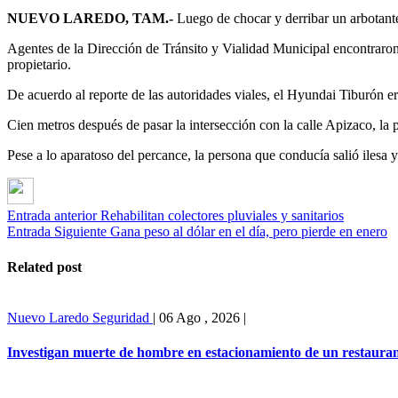
NUEVO LAREDO, TAM.-
Luego de chocar y derribar un arbotant
Agentes de la Dirección de Tránsito y Vialidad Municipal encontraron
propietario.
De acuerdo al reporte de las autoridades viales, el Hyundai Tiburón e
Cien metros después de pasar la intersección con la calle Apizaco, la p
Pese a lo aparatoso del percance, la persona que conducía salió ilesa 
Entrada anterior
Rehabilitan colectores pluviales y sanitarios
Entrada Siguiente
Gana peso al dólar en el día, pero pierde en enero
Related post
Nuevo Laredo
Seguridad
|
06 Ago , 2026
|
Investigan muerte de hombre en estacionamiento de un restaura