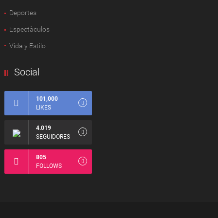
Deportes
Espectàculos
Vida y Estilo
Social
101,000
LIKES
4.019
SEGUIDORES
805
FOLLOWS