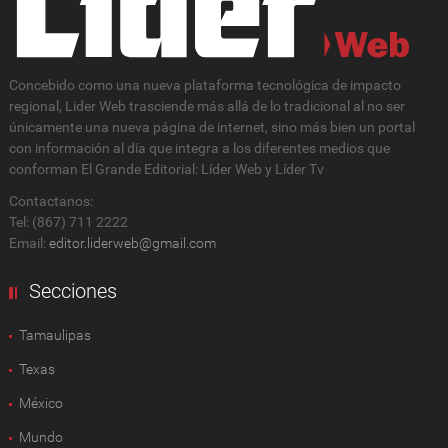
Concebido como una nueva plataforma tecnológica de impacto
regional, Lider Web trasciende más allá de lo tradicional al no ser
únicamente una nueva página de internet, sino más bien un portal
con información al día que integra a los diferentes medios que
conforman El Grande Editorial: Líder Web y Líder Tv
Contactanos:
Tel: (867) 711 2222
Email:
editor.liderweb@gmail.com
Secciones
Tamaulipas
Texas
México
Mundo