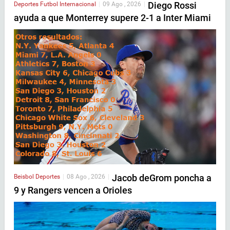
Diego Rossi
Deportes
Futbol Internacional
|
09 Ago , 2026
|
ayuda a que Monterrey supere 2-1 a Inter Miami
Jacob deGrom poncha a
Beisbol
Deportes
|
08 Ago , 2026
|
9 y Rangers vencen a Orioles