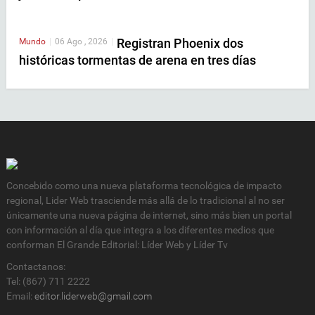
Registran Phoenix dos
Mundo
|
06 Ago , 2026
|
históricas tormentas de arena en tres días
Concebido como una nueva plataforma tecnológica de impacto
regional, Lider Web trasciende más allá de lo tradicional al no ser
únicamente una nueva página de internet, sino más bien un portal
con información al día que integra a los diferentes medios que
conforman El Grande Editorial: Líder Web y Líder Tv
Contactanos:
Tel: (867) 711 2222
Email:
editor.liderweb@gmail.com