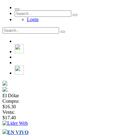
Login
El Dólar
Compra:
$16.30
Venta:
$17.40
EN VIVO