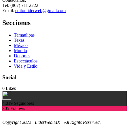
Contactanos:
Tel: (867) 711 2222
Email:
editor.liderweb@gmail.com
Secciones
Tamaulipas
Texas
México
Mundo
Deportes
Espectàculos
Vida y Estilo
Social
0
Likes
4.019
Seguidores
805
Follows
Copyright 2022 - LiderWeb.MX - All Rights Reserved.