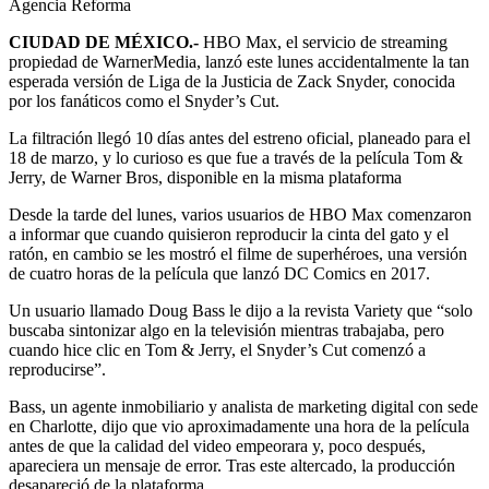
Agencia Reforma
CIUDAD DE MÉXICO.-
HBO Max, el servicio de streaming
propiedad de WarnerMedia, lanzó este lunes accidentalmente la tan
esperada versión de Liga de la Justicia de Zack Snyder, conocida
por los fanáticos como el Snyder’s Cut.
La filtración llegó 10 días antes del estreno oficial, planeado para el
18 de marzo, y lo curioso es que fue a través de la película Tom &
Jerry, de Warner Bros, disponible en la misma plataforma
Desde la tarde del lunes, varios usuarios de HBO Max comenzaron
a informar que cuando quisieron reproducir la cinta del gato y el
ratón, en cambio se les mostró el filme de superhéroes, una versión
de cuatro horas de la película que lanzó DC Comics en 2017.
Un usuario llamado Doug Bass le dijo a la revista Variety que “solo
buscaba sintonizar algo en la televisión mientras trabajaba, pero
cuando hice clic en Tom & Jerry, el Snyder’s Cut comenzó a
reproducirse”.
Bass, un agente inmobiliario y analista de marketing digital con sede
en Charlotte, dijo que vio aproximadamente una hora de la película
antes de que la calidad del video empeorara y, poco después,
apareciera un mensaje de error. Tras este altercado, la producción
desapareció de la plataforma.