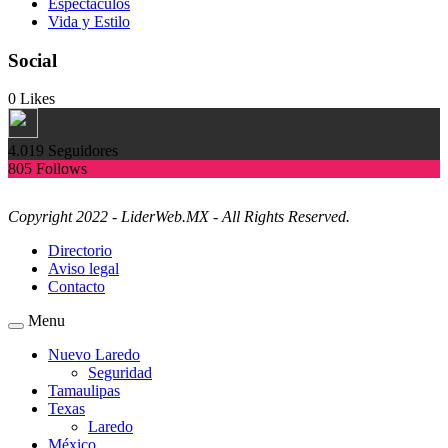
Espectàculos
Vida y Estilo
Social
0
Likes
4.019
Seguidores
805
Follows
Copyright 2022 - LiderWeb.MX - All Rights Reserved.
Directorio
Aviso legal
Contacto
Menu
Nuevo Laredo
Seguridad
Tamaulipas
Texas
Laredo
México