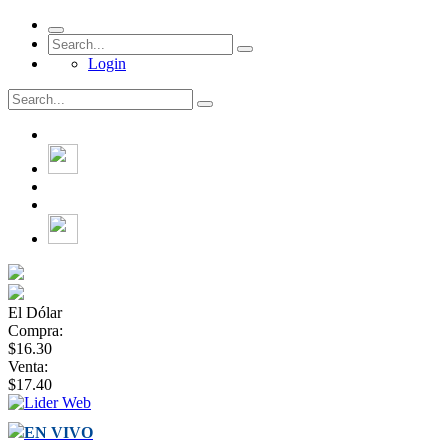
Login
El Dólar
Compra:
$16.30
Venta:
$17.40
EN VIVO