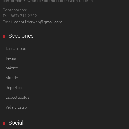
conforman El Grande Editorial: Líder Web y Líder Tv
Contactanos:
Tel: (867) 711 2222
Email:
editor.liderweb@gmail.com
Secciones
Tamaulipas
Texas
México
Mundo
Deportes
Espectàculos
Vida y Estilo
Social