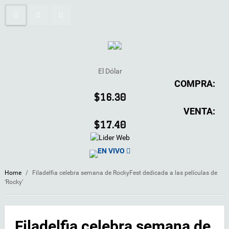
El Dólar
COMPRA:
$16.30
VENTA:
$17.40
EN VIVO
Home
/
Filadelfia celebra semana de RockyFest dedicada a las películas de
‘Rocky’
Filadelfia celebra semana de