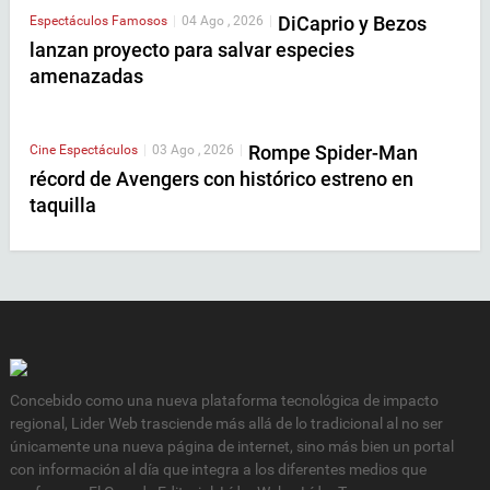
DiCaprio y Bezos
Espectáculos
Famosos
|
04 Ago , 2026
|
lanzan proyecto para salvar especies
amenazadas
Rompe Spider-Man
Cine
Espectáculos
|
03 Ago , 2026
|
récord de Avengers con histórico estreno en
taquilla
Concebido como una nueva plataforma tecnológica de impacto
regional, Lider Web trasciende más allá de lo tradicional al no ser
únicamente una nueva página de internet, sino más bien un portal
con información al día que integra a los diferentes medios que