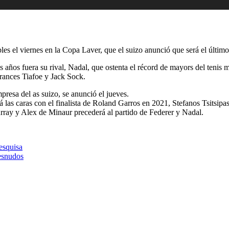
 el viernes en la Copa Laver, que el suizo anunció que será el último pa
 años fuera su rival, Nadal, que ostenta el récord de mayors del tenis 
rances Tiafoe y Jack Sock.
presa del as suizo, se anunció el jueves.
á las caras con el finalista de Roland Garros en 2021, Stefanos Tsits
urray y Alex de Minaur precederá al partido de Federer y Nadal.
esquisa
desnudos