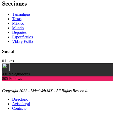
Secciones
Tamaulipas
Texas
México
Mundo
Deportes
Espectàculos
Vida y Estilo
Social
0
Likes
4.019
Seguidores
805
Follows
Copyright 2022 - LiderWeb.MX - All Rights Reserved.
Directorio
Aviso legal
Contacto