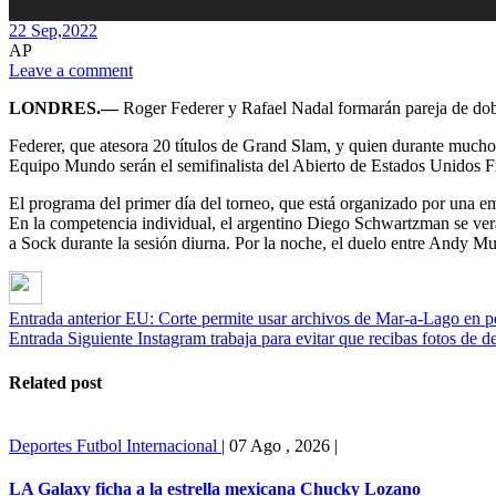
22 Sep,
2022
AP
Leave a comment
LONDRES.—
Roger Federer y Rafael Nadal formarán pareja de dobles
Federer, que atesora 20 títulos de Grand Slam, y quien durante muchos
Equipo Mundo serán el semifinalista del Abierto de Estados Unidos F
El programa del primer día del torneo, que está organizado por una em
En la competencia individual, el argentino Diego Schwartzman se ver
a Sock durante la sesión diurna. Por la noche, el duelo entre Andy M
Entrada anterior
EU: Corte permite usar archivos de Mar-a-Lago en p
Entrada Siguiente
Instagram trabaja para evitar que recibas fotos de 
Related post
Deportes
Futbol Internacional
|
07 Ago , 2026
|
LA Galaxy ficha a la estrella mexicana Chucky Lozano