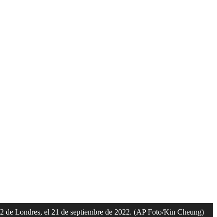
l O2 de Londres, el 21 de septiembre de 2022. (AP Foto/Kin Cheung)