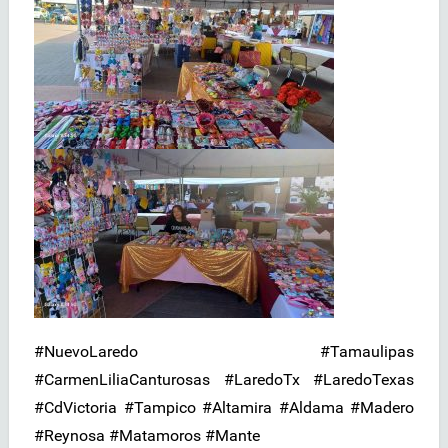
#NuevoLaredo #Tamaulipas
#CarmenLiliaCanturosas #LaredoTx #LaredoTexas
#CdVictoria #Tampico #Altamira #Aldama #Madero
#Reynosa #Matamoros #Mante