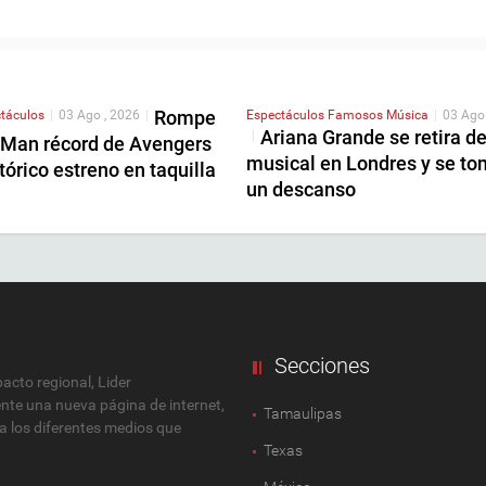
Rompe
táculos
|
03 Ago , 2026
|
Espectáculos
Famosos
Música
|
03 Ago
Ariana Grande se retira d
|
-Man récord de Avengers
musical en Londres y se to
tórico estreno en taquilla
un descanso
Secciones
cto regional, Lider
ente una nueva página de internet,
Tamaulipas
 a los diferentes medios que
Texas