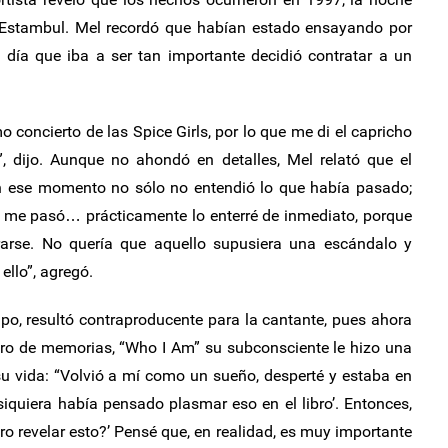
n Estambul. Mel recordó que habían estado ensayando por
 día que iba a ser tan importante decidió contratar a un
 concierto de las Spice Girls, por lo que me di el capricho
”, dijo. Aunque no ahondó en detalles, Mel relató que el
n ese momento no sólo no entendió lo que había pasado;
e me pasó… prácticamente lo enterré de inmediato, porque
rarse. No quería que aquello supusiera una escándalo y
ello”, agregó.
mpo, resultó contraproducente para la cantante, pues ahora
bro de memorias, “Who I Am” su subconsciente le hizo una
su vida: “Volvió a mí como un sueño, desperté y estaba en
iquiera había pensado plasmar eso en el libro’. Entonces,
ro revelar esto?’ Pensé que, en realidad, es muy importante