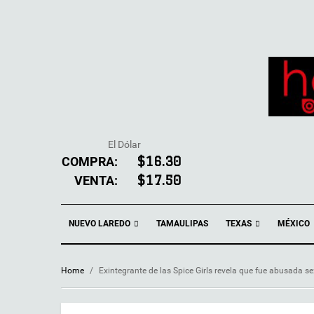
El Dólar
COMPRA:
$16.30
VENTA:
$17.50
NUEVO LAREDO
TEXAS
TAMAULIPAS
MÉXICO
Home
/
Exintegrante de las Spice Girls revela que fue abusada 