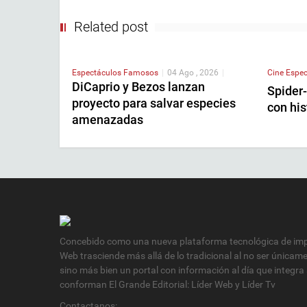
Related post
Espectáculos
Famosos
|
04 Ago , 2026
|
Cine
Espec
DiCaprio y Bezos lanzan
Spider
proyecto para salvar especies
con his
amenazadas
Concebido como una nueva plataforma tecnológica de impa
Web trasciende más allá de lo tradicional al no ser únicam
sino más bien un portal con información al día que integra
conforman El Grande Editorial: Líder Web y Líder Tv
Contactanos: