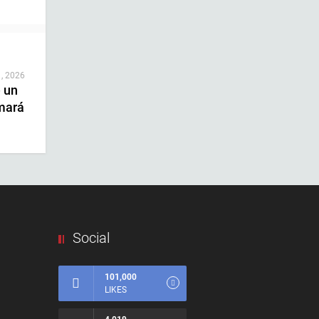
 , 2026
e un
mará
Social
101,000
LIKES