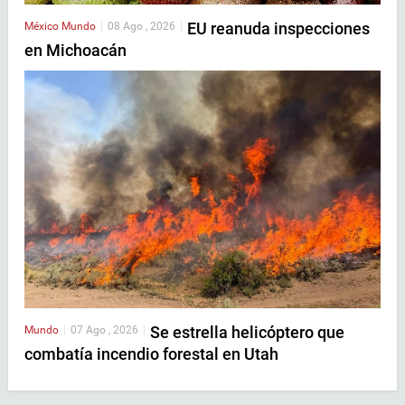
EU reanuda inspecciones
México
Mundo
|
08 Ago , 2026
|
en Michoacán
Se estrella helicóptero que
Mundo
|
07 Ago , 2026
|
combatía incendio forestal en Utah