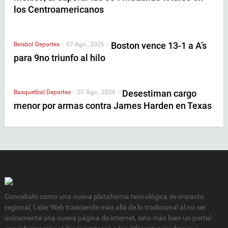
los Centroamericanos
Boston vence 13-1 a A’s
Beisbol
Deportes
|
07 Ago , 2026
|
para 9no triunfo al hilo
Desestiman cargo
Basquetbol
Deportes
|
07 Ago , 2026
|
menor por armas contra James Harden en Texas
Concebido como una nueva plataforma tecnológica de impacto
regional, Lider Web trasciende más allá de lo tradicional al no ser
únicamente una nueva página de internet, sino más bien un portal