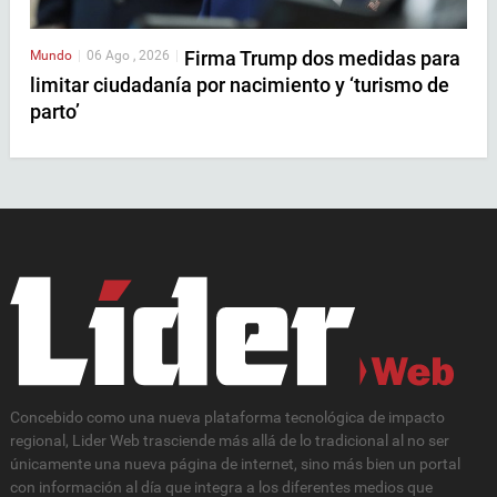
Firma Trump dos medidas para
Mundo
|
06 Ago , 2026
|
limitar ciudadanía por nacimiento y ‘turismo de
parto’
Concebido como una nueva plataforma tecnológica de impacto
regional, Lider Web trasciende más allá de lo tradicional al no ser
únicamente una nueva página de internet, sino más bien un portal
con información al día que integra a los diferentes medios que