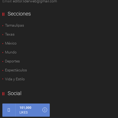
Email:
editor.liderweb@gmail.com
Secciones
Tamaulipas
Texas
México
Mundo
Deportes
Espectàculos
Vida y Estilo
Social
101,000
LIKES