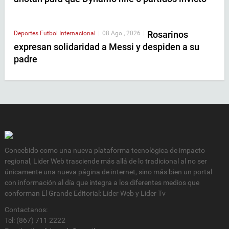
Rosarinos
Deportes
Futbol Internacional
|
08 Ago , 2026
|
expresan solidaridad a Messi y despiden a su
padre
Concebido como una nueva plataforma tecnológica de impacto
regional, Lider Web trasciende más allá de lo tradicional al no ser
únicamente una nueva página de internet, sino más bien un portal
con información al día que integra a los diferentes medios que
conforman El Grande Editorial: Líder Web y Líder Tv
Contactanos:
Tel: (867) 711 2222