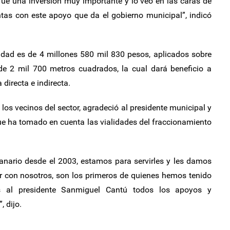
 fue una inversión muy importante y lo veo en las caras de
tas con este apoyo que da el gobierno municipal”, indicó
lidad es de 4 millones 580 mil 830 pesos, aplicados sobre
de 2 mil 700 metros cuadrados, la cual dará beneficio a
irecta e indirecta.
os vecinos del sector, agradeció al presidente municipal y
 que ha tomado en cuenta las vialidades del fraccionamiento
anario desde el 2003, estamos para servirles y les damos
r con nosotros, son los primeros de quienes hemos tenido
s al presidente Sanmiguel Cantú todos los apoyos y
 dijo.