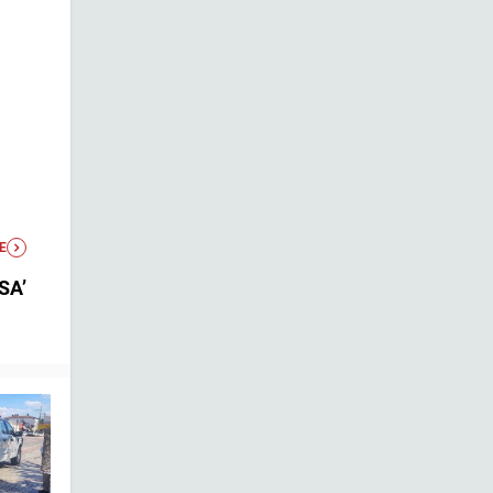
E
SA’