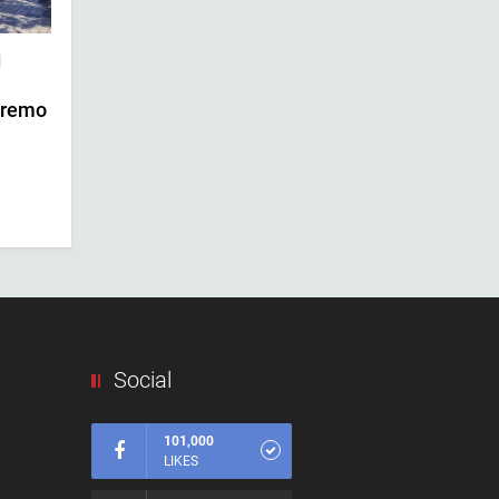
|
tremo
Social
101,000
LIKES