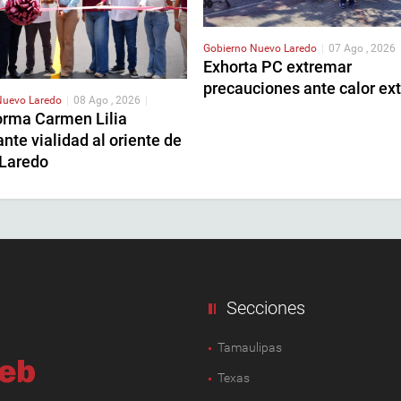
Gobierno
Nuevo Laredo
|
07 Ago , 2026
Exhorta PC extremar
precauciones ante calor ex
Nuevo Laredo
|
08 Ago , 2026
|
orma Carmen Lilia
nte vialidad al oriente de
Laredo
Secciones
Tamaulipas
Texas