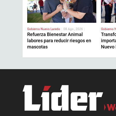
Gobierno
Nuevo Laredo
|
08 Ago , 2026
|
Gobierno
Refuerza Bienestar Animal
Transf
labores para reducir riesgos en
importa
mascotas
Nuevo 